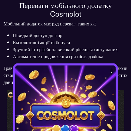
Переваги мобільного додатку
Cosmolot
Мобільний додаток має ряд переваг, таких як:
Швидкий доступ до ігор
Ексклюзивні акції та бонуси
Зручний інтерфейс та високий рівень захисту даних
Автоматичне продовження гри після дзвінка
Гравці отримують комфортні умови для гри, включаючи
×
стабільну роботу на старих пристроях і захист особистих
даних.